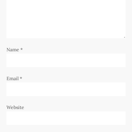
i
o
n
Name
*
Email
*
Website