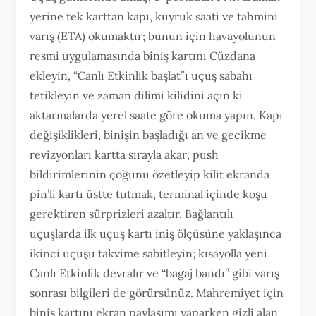
yerine tek karttan kapı, kuyruk saati ve tahmini
varış (ETA) okumaktır; bunun için havayolunun
resmi uygulamasında biniş kartını Cüzdana
ekleyin, “Canlı Etkinlik başlat”ı uçuş sabahı
tetikleyin ve zaman dilimi kilidini açın ki
aktarmalarda yerel saate göre okuma yapın. Kapı
değişiklikleri, binişin başladığı an ve gecikme
revizyonları kartta sırayla akar; push
bildirimlerinin çoğunu özetleyip kilit ekranda
pin’li kartı üstte tutmak, terminal içinde koşu
gerektiren sürprizleri azaltır. Bağlantılı
uçuşlarda ilk uçuş kartı iniş ölçüsüne yaklaşınca
ikinci uçuşu takvime sabitleyin; kısayolla yeni
Canlı Etkinlik devralır ve “bagaj bandı” gibi varış
sonrası bilgileri de görürsünüz. Mahremiyet için
biniş kartını ekran paylaşımı yaparken gizli alan