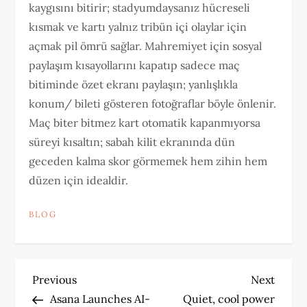
kaygısını bitirir; stadyumdaysanız hücreseli
kısmak ve kartı yalnız tribün içi olaylar için
açmak pil ömrü sağlar. Mahremiyet için sosyal
paylaşım kısayollarını kapatıp sadece maç
bitiminde özet ekranı paylaşın; yanlışlıkla
konum/ bileti gösteren fotoğraflar böyle önlenir.
Maç biter bitmez kart otomatik kapanmıyorsa
süreyi kısaltın; sabah kilit ekranında dün
geceden kalma skor görmemek hem zihin hem
düzen için idealdir.
BLOG
P
Previous
Next
Previous
Next
Post
Post
Asana Launches AI-
Quiet, cool power