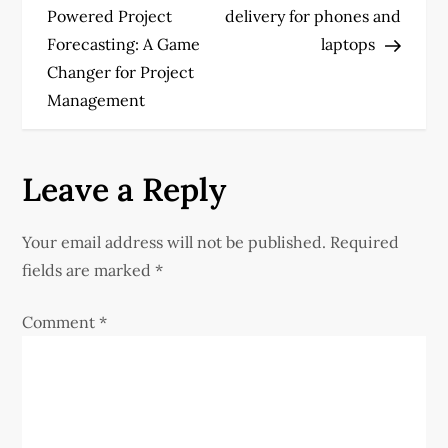
o
Powered Project
delivery for phones and
Forecasting: A Game
laptops
s
Changer for Project
t
Management
n
Leave a Reply
a
v
Your email address will not be published.
Required
fields are marked
*
i
Comment
*
g
a
t